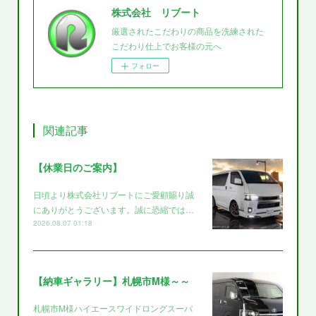
株式会社 リブート
厳選されたこだわりの商品を洗練された
こだわり仕上でお客様の元へ
フォロー
関連記事
【休業日のご案内】
日頃より株式会社リブートにご愛顧賜り誠
にありがとうございます。誠に恐縮では…
2026.08.07 01:18
【納車ギャラリー】札幌市M様～～
札幌市M様ハイエースワイドロングスーパ