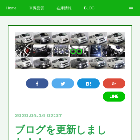
Home
車両品質
在庫情報
BLOG
全国納車費用
Facebook
Instagram
求人募集
LINE
お客様の声
STAFF
企業情報
プライバシーポリシー
2020.04.14 02:37
ブログを更新しまし