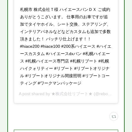
札幌市 株式会社Ｔ様 ハイエースバンＤＸ ご成約
ありがとうこざいます。 仕事用のお車ですが追
加でタイヤホイル、シート交換、ステアリング、
インテリアパネルなどなどカスタムも追加で多数
頂きました！ バッチリ仕上げます！！
#hiace200 #hiace100 #200系ハイエース #ハイエ
ースカスタム #ハイエースdxバン #札幌ハイエー
ス #札幌ハイエース専門店 #札幌リブート #札幌
ハイクォリティー #リブート #リブートオリジナ
ル #リブートオリジナル間接照明 #リブートコー
ティング #ワークマンパッケージ
A post shared by
★株式会社リブート★
(@reboot.cars) on
A