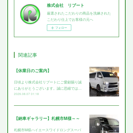
株式会社 リブート
厳選されたこだわりの商品を洗練された
こだわり仕上でお客様の元へ
フォロー
関連記事
【休業日のご案内】
日頃より株式会社リブートにご愛顧賜り誠
にありがとうございます。誠に恐縮では…
2026.08.07 01:18
【納車ギャラリー】札幌市M様～～
札幌市M様ハイエースワイドロングスーパ