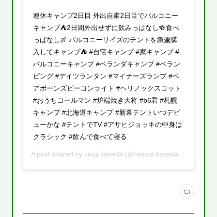
連休キャンプ2日目 外出自粛2日目でバルコニー
キャンプ⛺️2日間外出せずに飲みっぱなし🍻食べ
っぱなし🍖 バルコニーサイズのテントを急遽購
入してキャンプ⛺️ #自宅キャンプ #家キャンプ #
バルコニーキャンプ #ベランダキャンプ #ベラン
ピング #デイツランタン #マイナーズランプ #ベ
アボーンズビーコンライト #ヘリノックスコット
#おうちコールマン #炉端焼き大将 #b6君 #札幌
キャンプ #北海道キャンプ #新幕テントいつデビ
ューかな #テントでTV #アサヒジョッキの中身は
クラシック #飲んで食べて寝る
A post shared by
kouji.kaneda
(@reboot.kaneda) on
May 5,