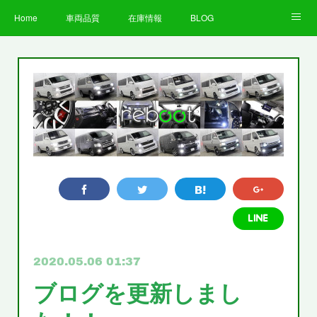
Home
車両品質
在庫情報
BLOG
全国納車費用
Facebook
Instagram
求人募集
LINE
お客様の声
STAFF
企業情報
プライバシーポリシー
2020.05.06 01:37
ブログを更新しまし