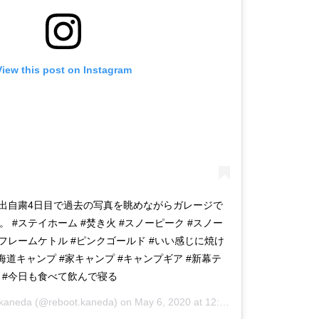
View this post on Instagram
出自粛4日目で過去の写真を眺めながらガレージで
 #ステイホーム #焚き火 #スノーピーク #スノー
フレームケトル #ピンクゴールド #いい感じに焼け
海道キャンプ #家キャンプ #キャンプギア #新幕テ
 #今日も食べて飲んで寝る
.kaneda
(@reboot.kaneda) on
May 6, 2020 at 12:26am PDT