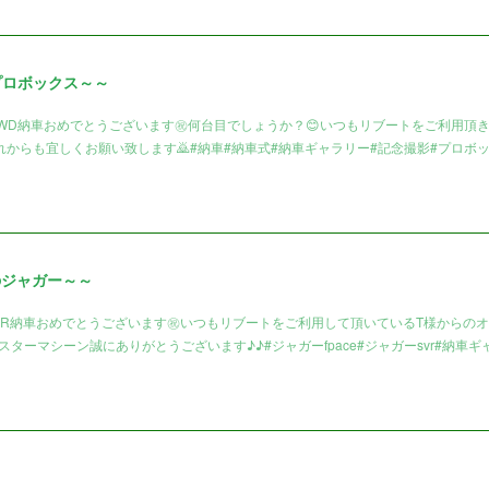
プロボックス～～
4WD納車おめでとうございます㊗️何台目でしょうか？😊いつもリブートをご利用頂
からも宜しくお願い致します🙇#納車#納車式#納車ギャラリー#記念撮影#プロボ
のジャガー～～
VR納車おめでとうございます㊗️いつもリブートをご利用して頂いているT様からの
ンスターマシーン誠にありがとうございます♪♪#ジャガーfpace#ジャガーsvr#納車ギ