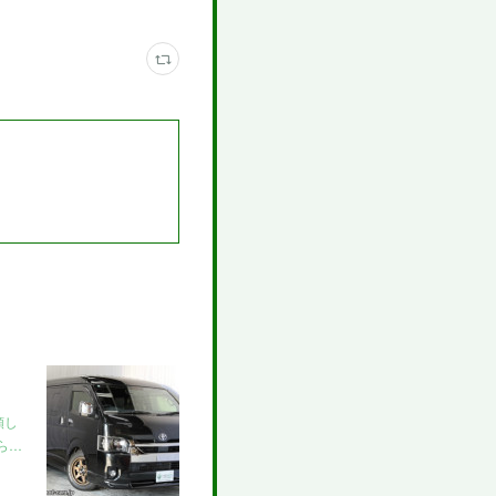
頼し
ら…