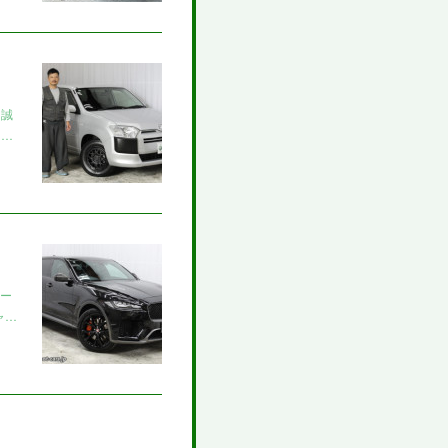
き誠
ッ…
オー
ャ…