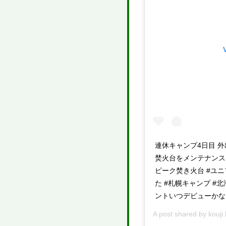
連休キャンプ4日目 外
焚火台をメンテナンス。
ピーク焚き火台 #ユニ
た #札幌キャンプ #北
ントいつデビューかな
A post shared by
kouji