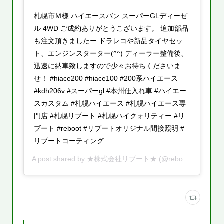
札幌市Ｍ様 ハイエースバン スーパーGLディーゼ
ル 4WD ご成約ありがとうこざいます。 追加部品
も注文頂きましたー ドラレコや新品タイヤセッ
ト、エンジンスターター(^^) ディーラー整備後、
迅速に納車致しますので少々お待ちくださいま
せ！ #hiace200 #hiace100 #200系ハイエース
#kdh206v #スーパーgl #本州仕入れ車 #ハイエー
スカスタム #札幌ハイエース #札幌ハイエース専
門店 #札幌リブート #札幌ハイクォリティー #リ
ブート #reboot #リブートオリジナル間接照明 #
リブートコーティング
A post shared by
★株式会社リブート★
(@reboot.cars) on
M