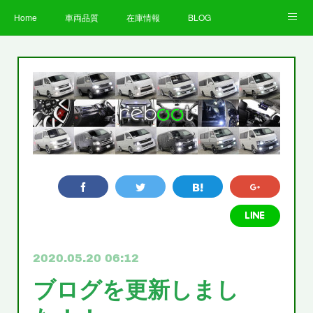
Home
車両品質
在庫情報
BLOG
全国納車費用
Facebook
Instagram
求人募集
LINE
お客様の声
STAFF
企業情報
プライバシーポリシー
2020.05.20 06:12
ブログを更新しまし