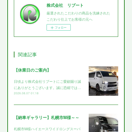
株式会社 リブート
厳選されたこだわりの商品を洗練された
こだわり仕上でお客様の元へ
フォロー
関連記事
【休業日のご案内】
日頃より株式会社リブートにご愛顧賜り誠
にありがとうございます。誠に恐縮では…
2026.08.07 01:18
【納車ギャラリー】札幌市M様～～
札幌市M様ハイエースワイドロングスーパ