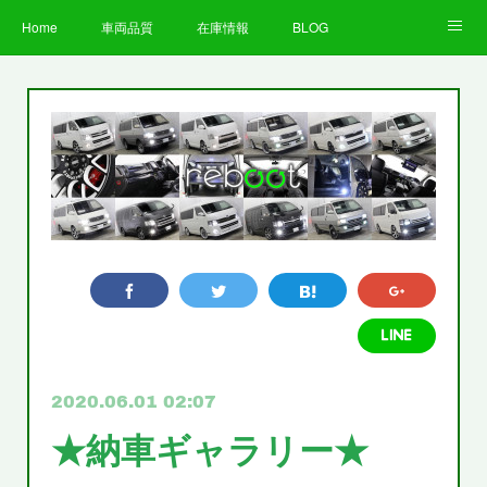
Home
車両品質
在庫情報
BLOG
全国納車費用
Facebook
Instagram
求人募集
LINE
お客様の声
STAFF
企業情報
プライバシーポリシー
2020.06.01 02:07
★納車ギャラリー★