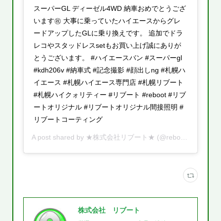
スーパーGL ディーゼル4WD 納車おめでとうござ
います㊗️ 大事に乗っていたハイエースからグレ
ードアップしたGLに乗り換えです。 追加でドラ
レコやスタッドレスsetもお買い上げ誠にありが
とうございます。 #ハイエースバン #スーパーgl
#kdh206v #納車式 #記念撮影 #顔出しng #札幌ハ
イエース #札幌ハイエース専門店 #札幌リブート
#札幌ハイクォリティー #リブート #reboot #リブ
ートオリジナル #リブートオリジナル間接照明 #
リブートコーティング
A post shared by
★株式会社リブート★
(@reboot.cars) on
M
株式会社 リブート