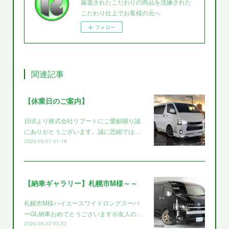
厳選されたこだわりの商品を洗練された
こだわり仕上でお客様の元へ
フォロー
関連記事
【休業日のご案内】
日頃より株式会社リブートにご愛顧賜り誠
にありがとうございます。誠に恐縮では…
2026.08.07 01:18
【納車ギャラリー】札幌市M様～～
札幌市M様ハイエースワイドロングスーパ
ーGL納車おめでとうございます㊗️友人の…
2026.08.02 05:52