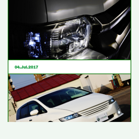
ブログを更新しました！！
宮城県Ｓ様１００系最終型ハイエースワゴンご成約あり
がとうございます！！
04
Jul
2017
ブログを更新しました！！
函館市Ｍ様２００系ハイエースバンロングワイドミドル
ルーフ、ダクークプライムコンプリートご成約ありがと
うございます！！