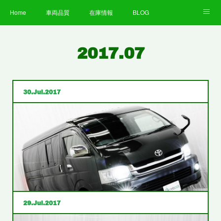
Home
車両品質
在庫情報
BLOG
全国納車費用
Facebook
Instagram
求人募集
2017
.
07
LINE
お客様の声
STAFF
企業情報
プライバシーポリシー
30
Jul
2017
29
Jul
2017