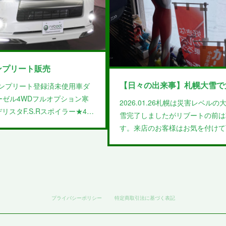
ンプリート販売
【日々の出来事】札幌大雪で
ンプリート登録済未使用車ダ
ーゼル4WDフルオプション寒
2026.01.26札幌は災害レベ
★モデリスタF.S.Rスポイラー★4…
雪完了しましたがリブートの前は
す。来店のお客様はお気を付けて
プライバシーポリシー
特定商取引法に基づく表記