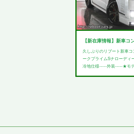
【新在庫情報】新車コ
久しぶりのリブート新車コ
ークプライムSナローディ
冷地仕様-----外装-----