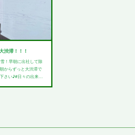
大渋滞！！！
ルの大雪！早朝に出社して除
朝からずっと大渋滞で
下さい♪#日々の出来…