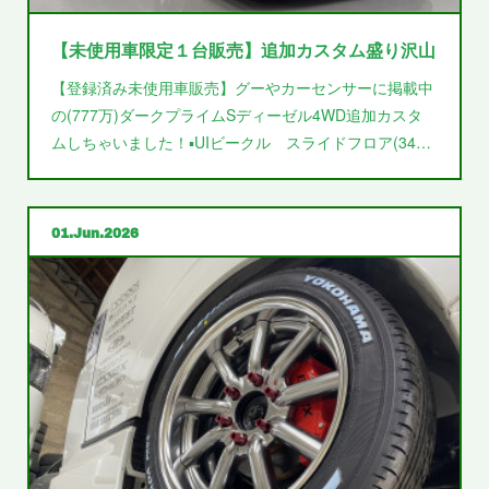
【未使用車限定１台販売】追加カスタム盛り沢山
【登録済み未使用車販売】グーやカーセンサーに掲載中
の(777万)ダークプライムSディーゼル4WD追加カスタ
ムしちゃいました！▪️UIビークル スライドフロア(34…
01
Jun
2026