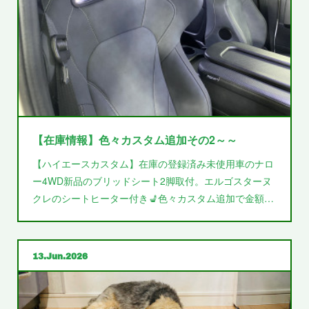
【在庫情報】色々カスタム追加その2～～
【ハイエースカスタム】在庫の登録済み未使用車のナロ
ー4WD新品のブリッドシート2脚取付。エルゴスターヌ
クレのシートヒーター付き💺色々カスタム追加で金額…
13
Jun
2026