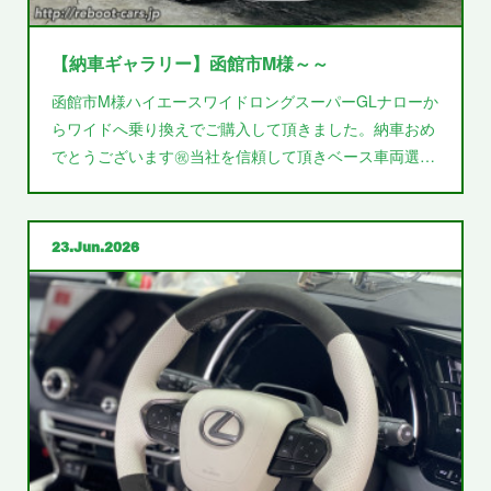
【納車ギャラリー】函館市M様～～
函館市M様ハイエースワイドロングスーパーGLナローか
らワイドへ乗り換えでご購入して頂きました。納車おめ
でとうございます㊗️当社を信頼して頂きベース車両選…
23
Jun
2026