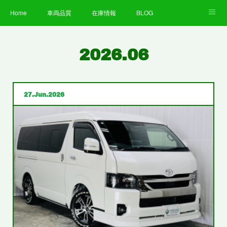
Home
車両品質
在庫情報
BLOG
全国納車費用
Facebook
Instagram
求人募集
2026
.
06
LINE
お客様の声
STAFF
企業情報
プライバシーポリシー
27
Jun
2026