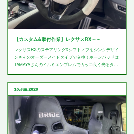
【カスタム&取付作業】レクサスRX～～
レクサスRXのステアリング&シフトノブをシンクデザイ
ンさんのオーダーメイドタイプで交換！ホーンパッドは
TAMAYAさんのイルミエンブレムでカッコ良く光るタ…
15
Jun
2026